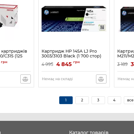
 картриджів
Картридж HP 145A LJ Pro
Картри
/C315 (125
3003/3103 Black (1 700 стор)
M211/M2
стор)
Артикул:
W1450A
грн
грн
4 845
3
4 995
3 189
Артикул:
Немає на складі
Немає на
1
2
3
4
все
н
Каталог товарів