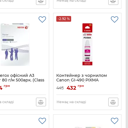
 складі
Немає на складі
1VV21AE
-2.92 %
erox офісний A3
Контейнер з чорнилом
 80 г/м 500арк. (Class
Canon GI-490 PIXMA
G1400/G2400/G3400 Magenta
грн
грн
4
432
445
70ml
003R91721
Артикул:
0665C001
 складі
Немає на складі