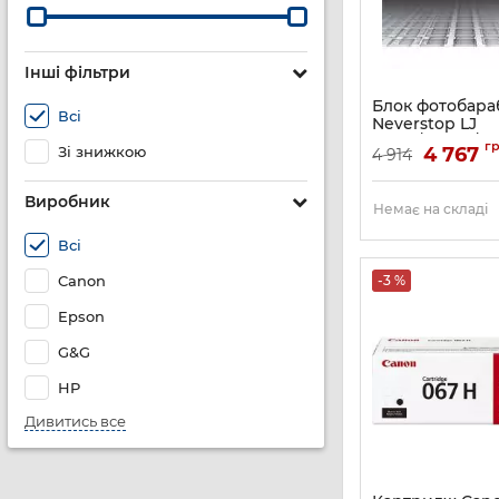
Інші фільтри
Блок фотобара
Всі
Neverstop LJ
1000a/1000w/12
г
Зі знижкою
4 767
4 914
комплекті з то
5000стор
Артикул:
W1104A
Виробник
Немає на складі
Всі
Canon
-3 %
Epson
G&G
HP
Дивитись все