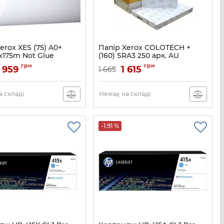
erox XES (75) A0+
Папір Xerox COLOTECH +
175m Not Glue
(160) SRA3 250 арк. AU
450L90243
Артикул:
003R98855
грн
грн
 959
1 615
1 665
 складі
Немає на складі
-1.91 %