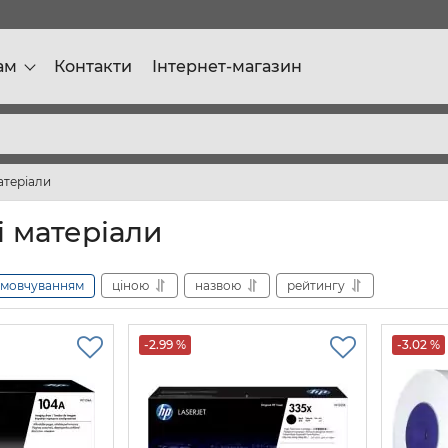
ам
Контакти
Інтернет-магазин
атеріали
і матеріали
амовчуванням
ціною
назвою
рейтингу
-2.99 %
-3.02 %