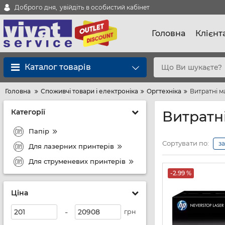
Доброго дня,
увійдіть в особистий кабінет
Головна
Клієнт
Каталог товарів
Головна
Споживчі товари і електроніка
Оргтехніка
Витратні м
Категорії
Витратн
Папір
Сортувати по:
з
Для лазерних принтерів
Для струменевих принтерів
-2.99 %
Ціна
-
грн