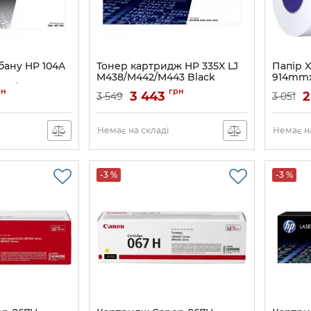
бану HP 104A
Тонер картридж HP 335X LJ
Папір X
M438/M442/M443 Black
914mmx
00a/1200w в
(13700 стор)
Артикул:
рн
грн
3 443
2
3 549
3 051
нером на
Артикул:
W1335X
Немає на складі
Немає на
-3 %
-3 %