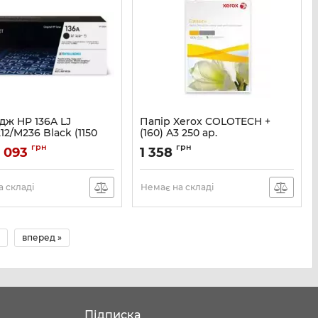
дж HP 136A LJ
Папір Xerox COLOTECH +
12/M236 Black (1150
(160) A3 250 ар.
Артикул:
003R98854
грн
грн
 093
1 358
W1360A
 складі
Немає на складі
вперед »
Підписка