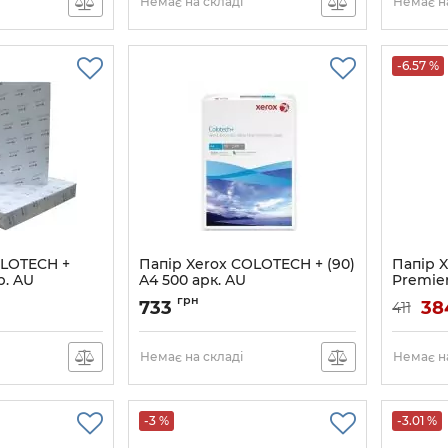
Немає на складі
Немає на
Артикул:
-6.57 %
OLOTECH +
Папір Xerox COLOTECH + (90)
Папір X
р. AU
A4 500 арк. AU
Premier
A)
7
Артикул:
003R98837
грн
733
38
411
Артикул:
Немає на складі
Немає на
-3 %
-3.01 %