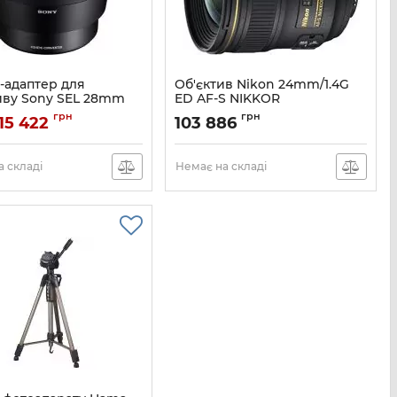
-адаптер для
Об'єктив Nikon 24mm/1.4G
иву Sony SEL 28mm
ED AF-S NIKKOR
Артикул:
JAA131DA
грн
грн
15 422
103 886
SEL057FEC.SYX
 складі
Немає на складі