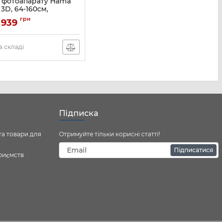
 фотоапарату Hama
 3D, 64-160см,
ий
грн
 939
00004162
 складі
Підписка
та товари для
Отримуйте тільки корисні статті!
Підписатися
приємств