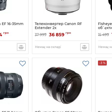
n EF 16-35mm
Телеконвертер Canon RF
Fisheye
Extender 2x
об`єкт
f2.0 FE
Артикул:
4114C005
грн
грн
4
36 859
37 999
15 499
Артикул:
Немає на складі
Немає на
-3 %