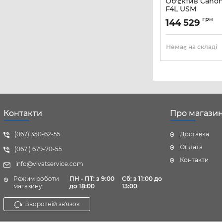
Об'єктив Cano
F4L USM
Артикул:
9520B005
грн
144 529
Немає на складі
Контакти
Про магази
(067) 350-62-55
Доставка
Оплата
(067 ) 679-70-55
Контакти
info@vivatservice.com
Режим роботи
ПН - ПТ: з 9:00
Cб:
з 11:00 до
магазину:
до 18:00
13:00
Зворотній зв'язок