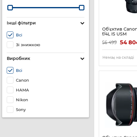
Інші фільтри
Об'єктив Cano
f/4L IS USM
Всі
Артикул:
9518B005
54 80
56 499
Зі знижкою
Немає на складі
Виробник
Всі
Canon
HAMA
Nikon
Sony