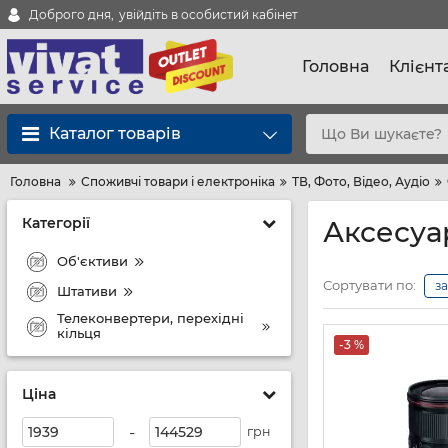
Доброго дня,
увійдіть в особистий кабінет
Головна
Клієнт
Каталог товарів
Головна
Споживчі товари і електроніка
ТВ, Фото, Відео, Аудіо
Категорії
Аксесуа
Об'єктиви
Сортувати по:
з
Штативи
Телеконвертери, перехідні
кільця
-3 %
Ціна
-
грн