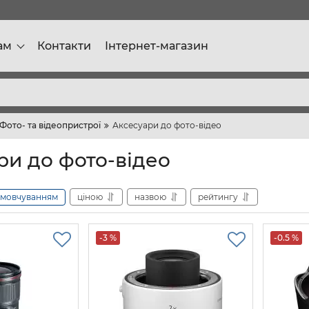
ам
Контакти
Інтернет-магазин
Фото- та відеопристрої
Аксесуари до фото-відео
ри до фото-відео
амовчуванням
ціною
назвою
рейтингу
-3 %
-0.5 %