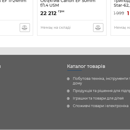
n EF 11-24mm
Об'єктив Canon EF 50mm
Трипод
f/1.4 USM
Star-62,
бежев
Артикул:
2515A012
грн
22 212
1
1 999
Артикул:
Немає на складі
Немає на
н
Каталог товарів
Побутова техніка, інструменти 
дому
Продукція та рішення для під
Іграшки та товари для дітей
Споживчі товари і електроніка