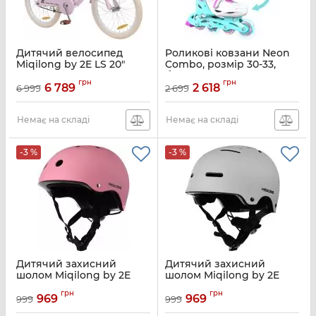
Дитячий велосипед
Роликові ковзани Neon
Miqilong by 2E LS 20"
Combo, розмір 30-33,
рожевий
бірюзовий
грн
грн
6 789
2 618
6 999
2 699
Артикул:
RBB-LS20-PINK
Артикул:
NT09T4
Немає на складі
Немає на складі
-3 %
-3 %
Дитячий захисний
Дитячий захисний
шолом Miqilong by 2E
шолом Miqilong by 2E
Atlas рожевий
Condor сірий
грн
грн
969
969
999
999
Артикул:
ATLAS-M-PINK
Артикул:
CONDOR-M-GRAY