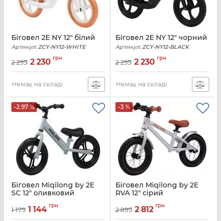
Біговел 2E NY 12" білий
Біговел 2E NY 12" чорний
Артикул:
ZCY-NY12-WHITE
Артикул:
ZCY-NY12-BLACK
грн
грн
2 230
2 230
2 299
2 299
Немає на складі
Немає на складі
-2.97 %
-3 %
Біговел Miqilong by 2E
Біговел Miqilong by 2E
SC 12" оливковий
RVA 12" сірий
Артикул:
BTC-SC12-OLIVE
Артикул:
ZCY-RVA12-SILVER
грн
грн
1 144
2 812
1 179
2 899