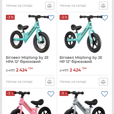
Немає на складі
Немає на складі
-3 %
-3 %
Біговел Miqilong by 2E
Біговел Miqilong by 2E
HPA 12" бірюзовий
HP 12" бірюзовий
Артикул:
ZCY-HPA12-TURQUOISE
Артикул:
ZCY-HP12-TURQUOISE
грн
грн
2 424
2 424
2 499
2 499
Немає на складі
Немає на складі
-3 %
-3 %