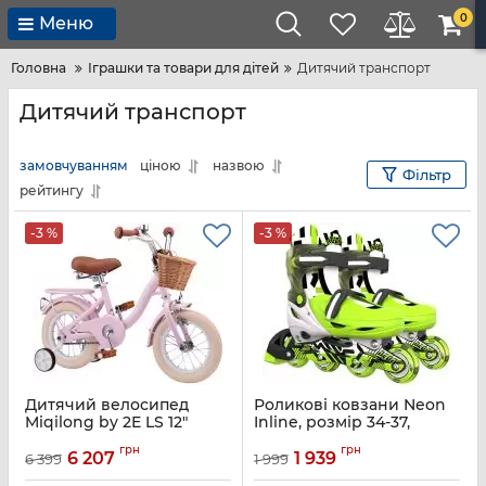
0
Меню
Головна
Іграшки та товари для дітей
Дитячий транспорт
Дитячий транспорт
замовчуванням
ціною
назвою
Фільтр
рейтингу
-3 %
-3 %
Дитячий велосипед
Роликові ковзани Neon
Miqilong by 2E LS 12"
Inline, розмір 34-37,
рожевий
зелений
грн
грн
6 207
1 939
6 399
1 999
Артикул:
RBB-LS12-PINK
Артикул:
NI03G4