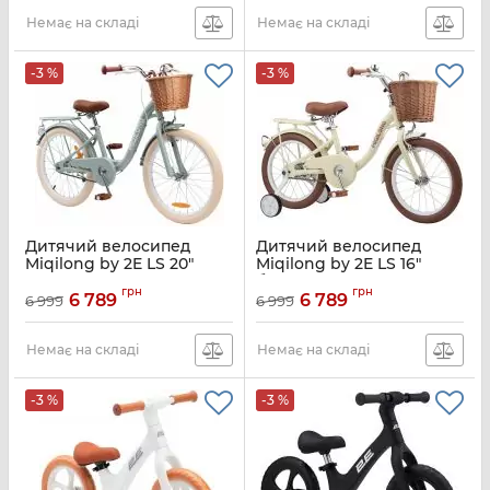
Немає на складі
Немає на складі
-3 %
-3 %
Дитячий велосипед
Дитячий велосипед
Miqilong by 2E LS 20"
Miqilong by 2E LS 16"
оливковий
бежевий
грн
грн
6 789
6 789
6 999
6 999
Артикул:
RBB-LS20-OLIVE
Артикул:
RBB-LS16-BEIGE
Немає на складі
Немає на складі
-3 %
-3 %