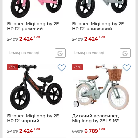
Біговел Miqilong by 2E
Біговел Miqilong by 2E
HP 12" рожевий
HP 12" оливковий
Артикул:
ZCY-HP12-PINK
Артикул:
ZCY-HP12-OLIVE
грн
грн
2 424
2 424
2 499
2 499
Немає на складі
Немає на складі
-3 %
-3 %
Біговел Miqilong by 2E
Дитячий велосипед
HP 12" чорний
Miqilong by 2E LS 16"
оливковий
Артикул:
ZCY-HP12-BLACK
грн
грн
2 424
6 789
2 499
6 999
Артикул:
RBB-LS16-OLIVE