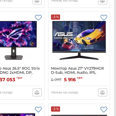
 складі
Немає на складі
-3 %
 Asus 26.5" ROG Strix
Монітор Asus 27" VY279HGR
DNG 2xHDMI, DP,
D-Sub, HDMI, Audio, IPS,
3xUSB, OLED,
120Hz, 1ms, AdaptiveSync
грн
грн
37 053
5 916
6 099
40, 360Hz, 0.03ms,
Артикул:
90LM06D3-B02171
99%, G-SYNC,
c, Pivot, HDR400
 складі
Немає на складі
90LM0AN0-B01970
-3 %