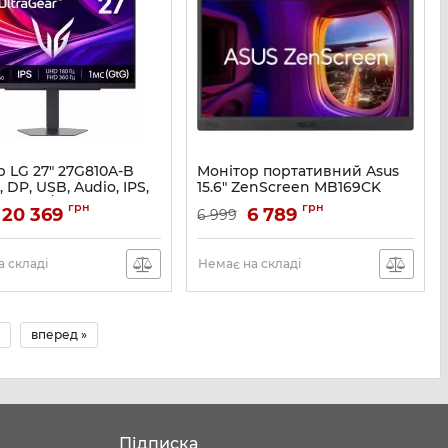
 LG 27" 27G810A-B
Монітор портативний Asus
 DP, USB, Audio, IPS,
15.6" ZenScreen MB169CK
60, 180/360Hz, 1ms,
mHDMI, 2xUSB-C, IPS, Cover
грн
грн
20 369
6 789
6 999
95%, G-SYNC,
Артикул:
90LM0AZ3-B01171
c, Pivot, HDR400
27G810A-B
 складі
Немає на складі
вперед »
Підписка