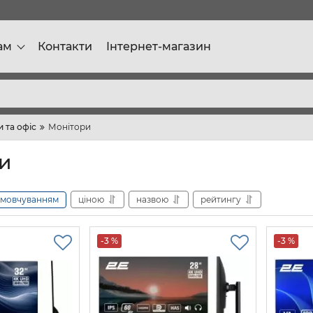
ам
Контакти
Інтернет-магазин
 та офіс
Монітори
и
амовчуванням
ціною
назвою
рейтингу
-3 %
-3 %