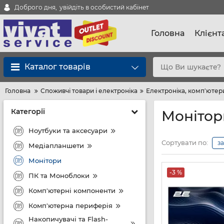
Доброго дня,
увійдіть в особистий кабінет
Головна
Клієнт
Каталог товарів
Головна
Споживчі товари і електроніка
Електроніка, комп'ютери
Категорії
Монітор
Ноутбуки та аксесуари
Сортувати по:
з
Медіапланшети
Монітори
-3 %
ПК та Моноблоки
Комп'ютерні компоненти
Комп'ютерна периферія
Накопичувачі та Flash-