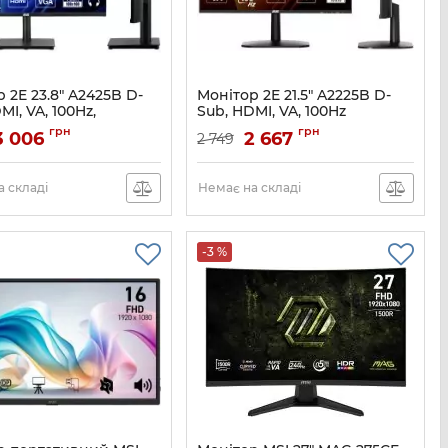
 2E 23.8" A2425B D-
Монітор 2E 21.5" A2225B D-
MI, VA, 100Hz,
Sub, HDMI, VA, 100Hz
nc
Артикул:
2E-A2225B-01.EU
грн
грн
3 006
2 667
2 749
2E-A2425B-01.EU
 складі
Немає на складі
-3 %