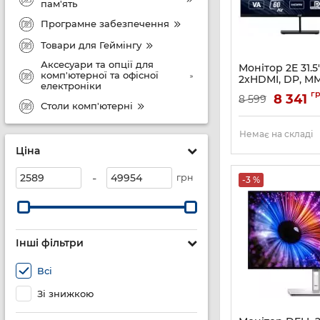
пам'ять
Програмне забезпечення
Товари для Геймінгу
Аксесуари та опції для
Монітор 2E 31.5
комп'ютерної та офісної
2xHDMI, DP, MM
електроніки
3840x2160
г
8 341
8 599
Артикул:
2E-L3224B
Столи комп'ютерні
Немає на складі
Ціна
-
грн
-3 %
Інші фільтри
Всі
Зі знижкою