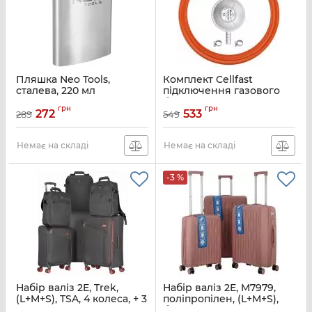
Пляшка Neo Tools,
Комплект Cellfast
сталева, 220 мл
підключення газового
балону з вентилем KLF,
Артикул:
63-174
грн
грн
євро стандарт (редуктор
272
533
289
549
KLF G12 1шт, шланг 1.5м
1шт, хомут 2шт)
Немає на складі
Немає на складі
Артикул:
52-505
-3 %
Набір валіз 2E, Trek,
Набір валіз 2E, M7979,
(L+M+S), TSA, 4 колеса, + 3
поліпропілен, (L+M+S),
рюкзаки Cabin (2E-BPET-
блискавка anti theft, 4