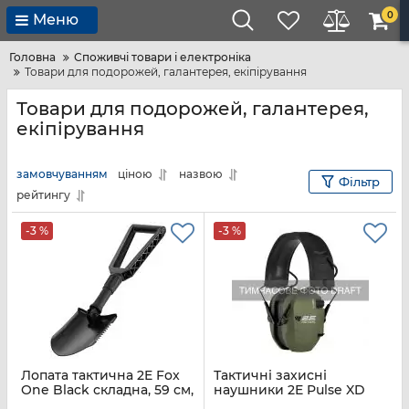
0
Меню
Головна
Споживчі товари і електроніка
Товари для подорожей, галантерея, екіпірування
Товари для подорожей, галантерея,
екіпірування
замовчуванням
ціною
назвою
Фільтр
рейтингу
-3 %
-3 %
Лопата тактична 2E Fox
Тактичні захисні
One Black складна, 59 см,
наушники 2E Pulse XD
1.1 кг
Army Green NRR 23 dB,