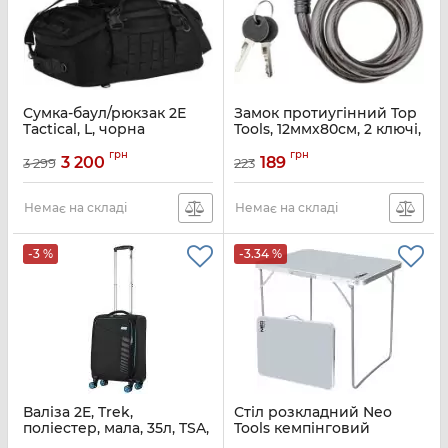
Сумка-баул/рюкзак 2Е
Замок протиугінний Top
Tactical, L, чорна
Tools, 12ммх80см, 2 ключі,
чорний
Артикул:
2E-MILDUFBKP-L-BK
грн
грн
3 200
189
3 299
223
Артикул:
90U245
Немає на складі
Немає на складі
-3 %
-3.34 %
Валіза 2E, Trek,
Стіл розкладний Neo
поліестер, мала, 35л, TSA,
Tools кемпінговий
4 колеса, чорний
80х70х60см, 3.4кг