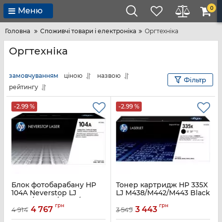
0
Меню
Головна
Споживчі товари і електроніка
Оргтехніка
Оргтехніка
замовчуванням
ціною
назвою
Фільтр
рейтингу
-2.99 %
-2.99 %
Блок фотобарабану HP
Тонер картридж HP 335X
104A Neverstop LJ
LJ M438/M442/M443 Black
1000a/1000w/1200a/1200w
(13700 стор)
грн
грн
в комплекті з тонером на
4 767
3 443
4 914
3 549
Артикул:
W1335X
5000стор