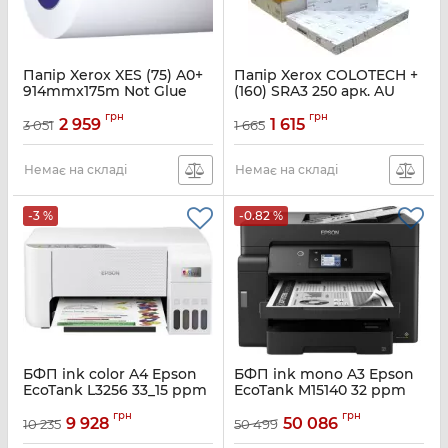
Папір Xerox XES (75) A0+
Папір Xerox COLOTECH +
914mmx175m Not Glue
(160) SRA3 250 арк. AU
Артикул:
450L90243
Артикул:
003R98855
грн
грн
2 959
1 615
3 051
1 665
Немає на складі
Немає на складі
-3 %
-0.82 %
БФП ink color A4 Epson
БФП ink mono A3 Epson
EcoTank L3256 33_15 ppm
EcoTank M15140 32 ppm
USB Wi-Fi 4 inks
DADF Duplex USB
грн
грн
Ethernet Wi-Fi Pigment
9 928
50 086
10 235
50 499
Артикул:
C11CJ67414
Артикул:
C11CJ41404