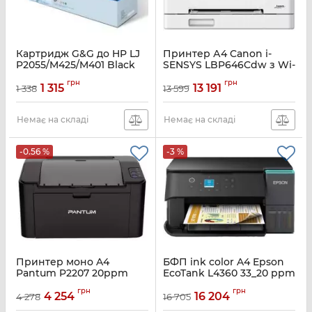
Картридж G&G до HP LJ
Принтер А4 Canon i-
P2055/M425/M401 Black
SENSYS LBP646Cdw з Wi-
Canon 719H 3480B002
Fi
грн
грн
(6900 стор)
1 315
13 191
1 338
13 599
Артикул:
6929C007
Артикул:
G&G-505X/280X
Немає на складі
Немає на складі
-0.56 %
-3 %
Принтер моно A4
БФП ink color A4 Epson
Pantum P2207 20ppm
EcoTank L4360 33_20 ppm
Duplex USB Wi-Fi 4 inks
Артикул:
P2207
грн
грн
Black Pigment
4 254
16 204
4 278
16 705
Артикул:
C11CL41411