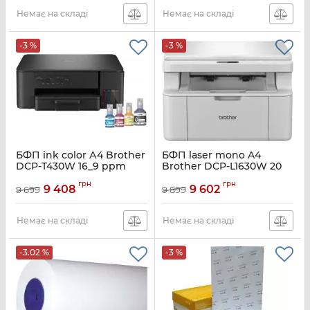
Артикул:
W1104A
Немає на складі
Немає на складі
-3 %
-3 %
БФП ink color А4 Brother
БФП laser mono A4
DCP-T430W 16_9 ppm
Brother DCP-L1630W 20
USB Wi-Fi 4 inks
ppm USB Ethernet Wi-Fi
грн
грн
9 408
9 602
9 699
9 899
Артикул:
DCPT430WYJ1
Артикул:
DCPL1630WYJ1
Немає на складі
Немає на складі
-3.02 %
-3 %