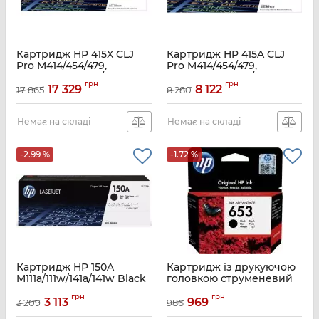
Картридж HP 415X CLJ
Картридж HP 415A CLJ
Pro M414/454/479,
Pro M414/454/479,
Enterprise M455/M480
Enterprise M455/M480
грн
грн
Cyan (6000стор)
Cyan (2100стор)
17 329
8 122
17 865
8 280
Артикул:
W2031X
Артикул:
W2031A
Немає на складі
Немає на складі
-2.99 %
-1.72 %
Картридж HP 150A
Картридж із друкуючою
M111a/111w/141a/141w Black
головкою струменевий
(975 стор)
HP No.653 DJ IA
грн
грн
2876/6075/6475 black
3 113
969
3 209
986
Артикул:
W1500A
Артикул:
3YM75AE