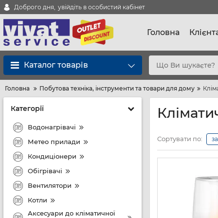
Доброго дня,
увійдіть в особистий кабінет
Головна
Клієнт
Каталог товарів
Головна
Побутова техніка, інструменти та товари для дому
Клім
Категорії
Клімати
Водонагрівачі
Сортувати по:
з
Метео прилади
Кондиціонери
Обігрівачі
Вентилятори
Котли
Аксесуари до кліматичної