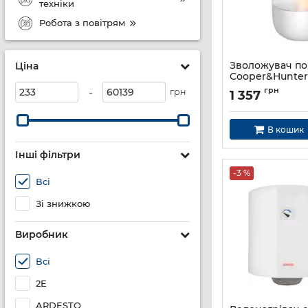
техніки
Робота з повітрям
Зволожувач по
Ціна
Cooper&Hunter
25м2, 2л, 250мл/
-
грн
грн
1 357
ультразвукови
затока, мех. ке
підсвічування,
В кошик
вимкнення, бі
Артикул:
CH-2520W
Інші фільтри
-3 %
Всі
Зі знижкою
Виробник
Всі
2E
ARDESTO