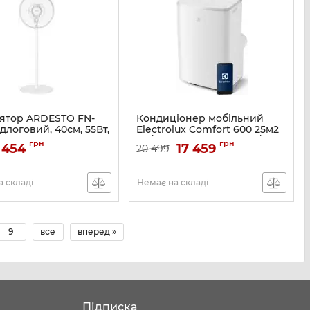
ятор ARDESTO FN-
Кондиціонер мобільний
ідлоговий, 40см, 55Вт,
Electrolux Comfort 600 25м2
р-ня, опора кругла,
on/off 9000BTU 2.6кВт A/- Wi-
грн
грн
 454
17 459
20 499
Fi R290 білий
FN-B1140
Артикул:
EXP26U339CW
 складі
Немає на складі
9
все
вперед »
Підписка