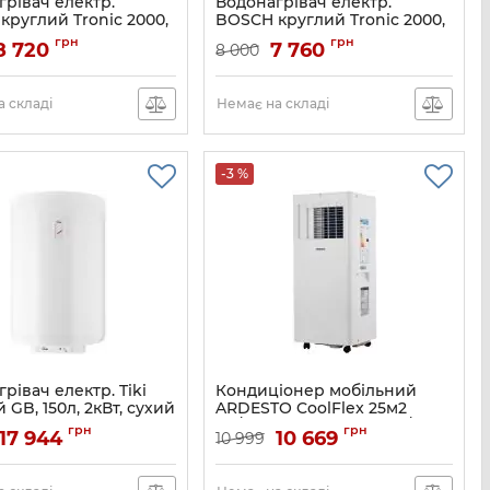
грівач електр.
Водонагрівач електр.
круглий Tronic 2000,
BOSCH круглий Tronic 2000,
Вт, мех. кер-ння, C,
100л, 2кВт, мех. кер-ння, C,
грн
грн
8 720
7 760
8 000
білий
7736506093
Артикул:
7736506092
 складі
Немає на складі
-3 %
рівач електр. Tiki
Кондиціонер мобільний
 GB, 150л, 2кВт, сухий
ARDESTO CoolFlex 25м2
х. кер-ння, C, білий,
on/off 9000BTU 2.5кВт A/-
грн
грн
17 944
10 669
10 999
R290 білий
GB150_COMFORTU150
Артикул:
ARD-ACM09