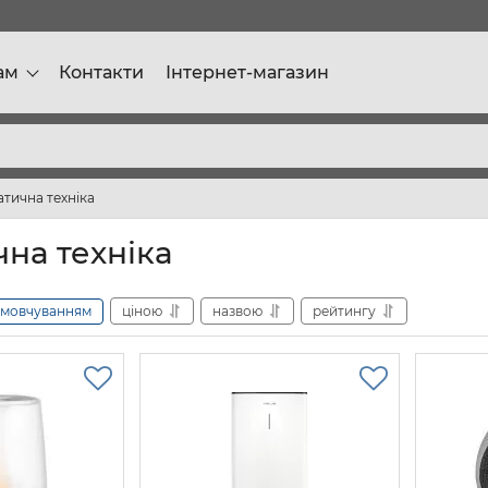
ам
Контакти
Інтернет-магазин
атична техніка
чна техніка
амовчуванням
ціною
назвою
рейтингу