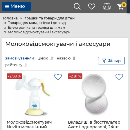
0
Меню
Головна
Іграшки та товари для дітей
Товари для мам, гігієна і догляд
Електроніка та техніка для мам
Молоковідсмоктувачи і аксесуари
Молоковідсмоктувачи і аксесуари
замовчуванням
ціною
назвою
Фільтр
рейтингу
-2.98 %
-2.81 %
Молоковідсмоктувач
Вкладиші в бюстгальтер
Nuvita механічний
Avent одноразові, 24шт