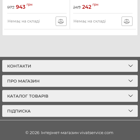
Артикул:
NV1211
Артикул:
SCF254/24
грн
грн
943
242
972
249
Немає на складі
Немає на складі
КОНТАКТИ
ПРО МАГАЗИН
КАТАЛОГ ТОВАРІВ
ПІДПИСКА
© 2026
Інтернет-магазин vivatservice.com