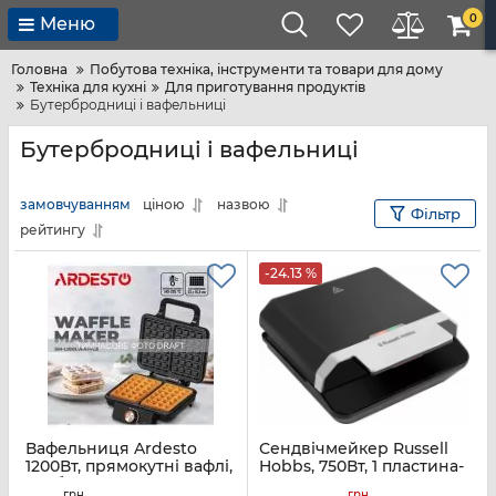
0
Меню
Головна
Побутова техніка, інструменти та товари для дому
Техніка для кухні
Для приготування продуктів
Бутербродниці і вафельниці
Бутербродниці і вафельниці
замовчуванням
ціною
назвою
Фільтр
рейтингу
-24.13 %
Вафельниця Ardesto
Сендвічмейкер Russell
1200Вт, прямокутні вафлі,
Hobbs, 750Вт, 1 пластина-
глибокі пластини,
сендвіч, корпус-пластик,
грн
грн