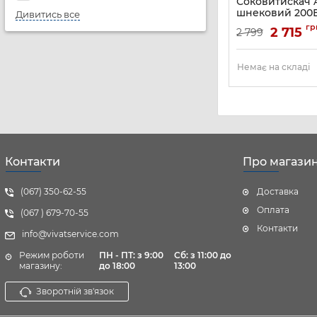
Соковитискач
шнековий 200Вт
Дивитись все
жмих-0.7л, пла
гр
2 715
2 799
чорно-срібляс
Артикул:
JEG-1500S
Немає на складі
Контакти
Про магази
(067) 350-62-55
Доставка
Оплата
(067 ) 679-70-55
Контакти
info@vivatservice.com
Режим роботи
ПН - ПТ: з 9:00
Cб:
з 11:00 до
магазину:
до 18:00
13:00
Зворотній зв'язок