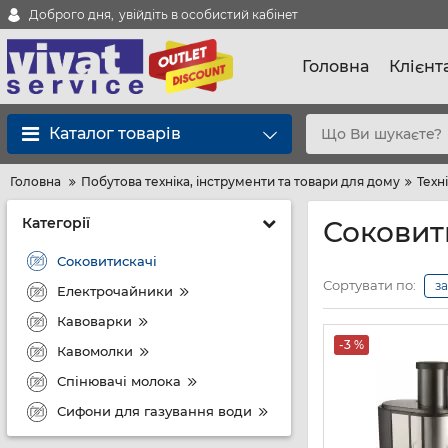
Доброго дня,
увійдіть в особистий кабінет
Головна
Клієнт
Каталог товарів
Головна
Побутова техніка, інструменти та товари для дому
Техні
Категорії
Соковит
Соковитискачі
Сортувати по:
з
Електрочайники
Кавоварки
-3 %
Кавомолки
Спінювачі молока
Сифони для газування води