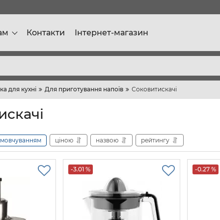
ам
Контакти
Інтернет-магазин
ка для кухні
Для приготування напоїв
Соковитискачі
искачі
амовчуванням
ціною
назвою
рейтингу
-3.01 %
-0.27 %