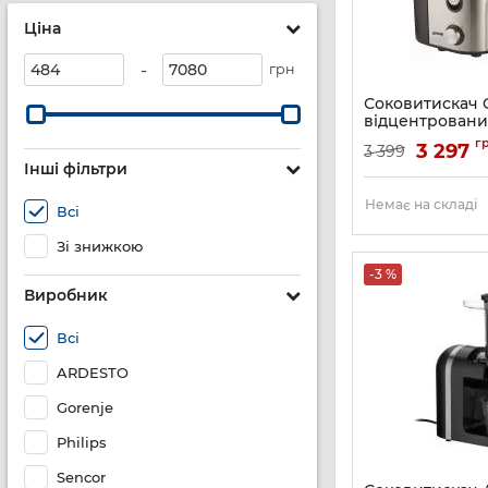
Ціна
-
грн
Соковитискач 
відцентровани
чаша-1.1л, жмих
г
3 297
3 399
на ціле яблуко,
Інші фільтри
метал, чорний
Артикул:
JC900E
Немає на складі
Всі
Зі знижкою
-3 %
Виробник
Всі
ARDESTO
Gorenje
Philips
Sencor