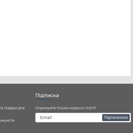
Підписка
та товари для
Отримуйте тільки корисні статті!
Підписатися
приємств