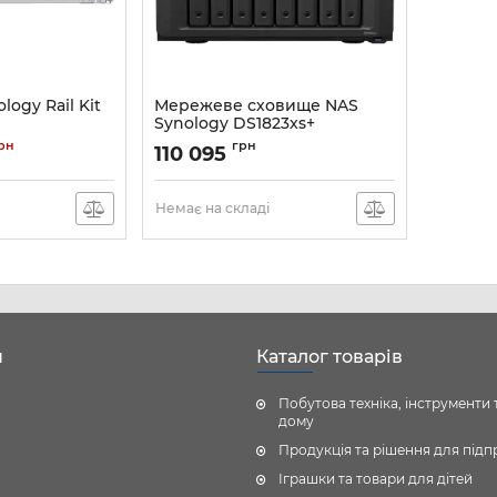
ogy Rail Kit
Мережеве сховище NAS
Synology DS1823xs+
Артикул:
DS1823XS+
рн
грн
110 095
Немає на складі
н
Каталог товарів
Побутова техніка, інструменти 
дому
Продукція та рішення для під
Іграшки та товари для дітей