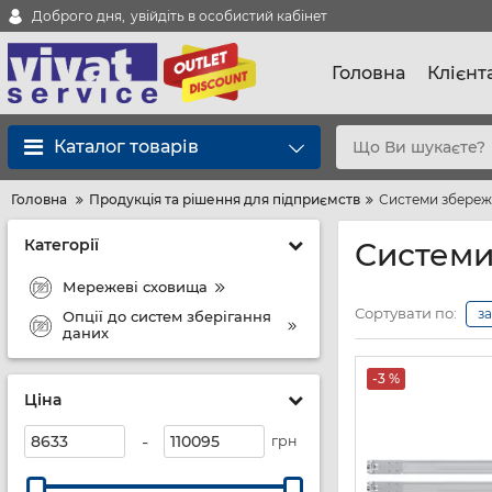
Доброго дня,
увійдіть в особистий кабінет
Головна
Клієнт
Каталог товарів
Головна
Продукція та рішення для підприємств
Системи збереж
Категорії
Системи
Мережеві сховища
Сортувати по:
з
Опції до систем зберігання
даних
-3 %
Ціна
-
грн