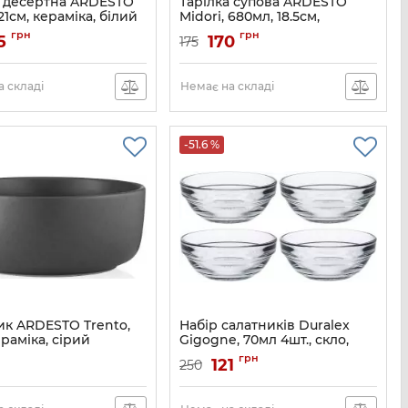
а десертна ARDESTO
Тарілка супова ARDESTO
 21см, кераміка, білий
Midori, 680мл, 18.5см,
кераміка, білий
AR0121MW
грн
грн
5
170
175
Артикул:
AR0118MW
 складі
Немає на складі
-51.6 %
ик ARDESTO Trento,
Набір салатників Duralex
ераміка, сірий
Gigogne, 70мл 4шт., скло,
прозорий
AR2916TG
н
грн
121
250
Артикул:
2021AC04