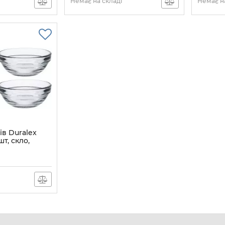
Немає на складі
Немає на
ів Duralex
т, скло,