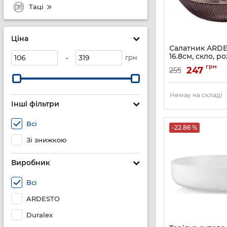
Таці
Ціна
Салатник ARDE
16.8см, скло, 
-
грн
Артикул:
AR5014
грн
247
255
Немає на складі
Інші фільтри
Всі
-22.86 %
Зі знижкою
Виробник
Всі
ARDESTO
Duralex