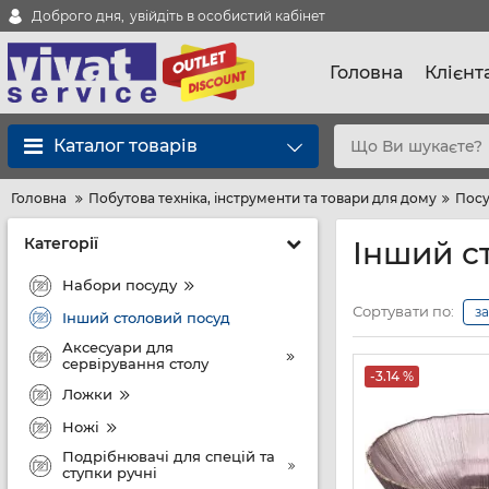
Доброго дня,
увійдіть в особистий кабінет
Головна
Клієнт
Каталог товарів
Головна
Побутова техніка, інструменти та товари для дому
Посу
Категорії
Інший с
Набори посуду
Сортувати по:
з
Інший столовий посуд
Аксесуари для
сервірування столу
-3.14 %
Ложки
Ножі
Подрібнювачі для спецій та
ступки ручні