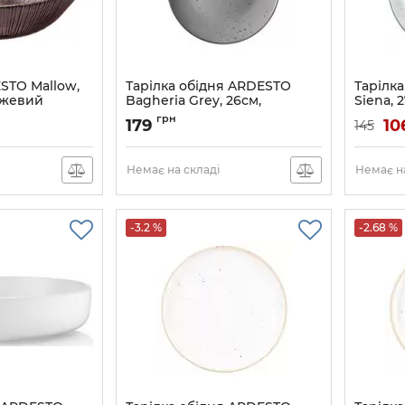
STO Mallow,
Тарілка обідня ARDESTO
Тарілк
рожевий
Bagheria Grey, 26см,
Siena, 
кераміка, сірий
сірий
грн
179
10
145
Артикул:
AR2926GREY
Артикул:
Немає на складі
Немає на
-3.2 %
-2.68 %