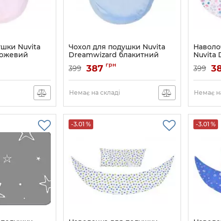
ушки Nuvita
Чохол для подушки Nuvita
Наволо
рожевий
Dreamwizard блакитний
Nuvita 
подушк
NK
Артикул:
NV7104BLUE
грн
387
3
399
399
Артикул:
Немає на складі
Немає на
-3.01 %
-3.01 %