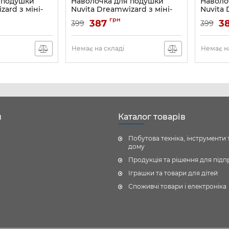
 подушки
Наволочка для подушки
Наволо
zard з міні-
Nuvita Dreamwizard з міні-
Nuvita 
ий
подушкою, білий з крапками
подушк
грн
387
3
399
399
AY
Артикул:
NV7101DOTS
Артикул:
Немає на складі
Немає на
н
Каталог товарів
Побутова техніка, інструменти 
дому
Продукція та рішення для під
Іграшки та товари для дітей
Споживчі товари і електроніка