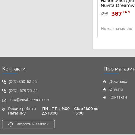
Наволочка для
Nuvita Dreamwi
подушкою, сір
грн
387
399
Артикул:
NV7101GR
Немає на складі
Контакти
Про магази
(067) 350-62-55
Доставка
Оплата
(067 ) 679-70-55
Контакти
info@vivatservice.com
Режим роботи
ПН - ПТ: з 9:00
Cб:
з 11:00 до
магазину:
до 18:00
13:00
Зворотній зв'язок