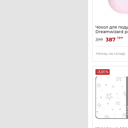
Чохол для под
Dreamwizard 
Артикул:
NV7104PI
грн
387
399
Немає на складі
-3.01 %