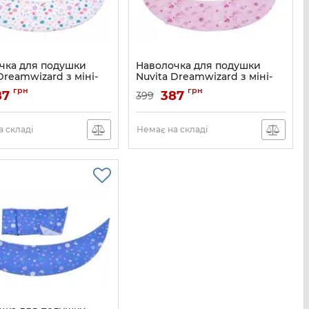
чка для подушки
Наволочка для подушки
Dreamwizard з міні-
Nuvita Dreamwizard з міні-
ою, білий
подушкою, рожевий
грн
грн
87
387
399
NV7101WHITE
Артикул:
NV7101PINK
 складі
Немає на складі