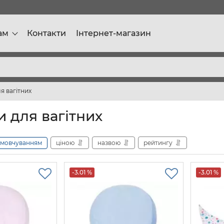
ам
Контакти
Інтернет-магазин
я вагітних
 для вагітних
амовчуванням
ціною
назвою
рейтингу
-3.01 %
-3.01 %