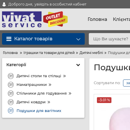
Доброго дня,
увійдіть в особистий кабінет
Головна
Клієнт
Каталог товарів
Головна
Іграшки та товари для дітей
Дитячі меблі
Подушки дл
Категорії
Подушки
Дитячі столи та стільці
Сортувати по:
з
Наматрацники
Стільчики для годування
-3.01 %
Дитячі ковдри
Подушки для вагітних