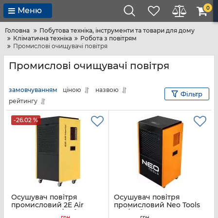
0
Меню
Головна
Побутова техніка, інструменти та товари для дому
Кліматична техніка
Робота з повітрям
Промислові очищувачі повітря
Промислові очищувачі повітря
замовчуванням
ціною
назвою
Фільтр
рейтингу
-26.02 %
Осушувач повітря
Осушувач повітря
промисловий 2E Air
промисловий Neo Tools
Master 90 90л/добу 250м
90л/добу 310м кв 500м
грн
грн