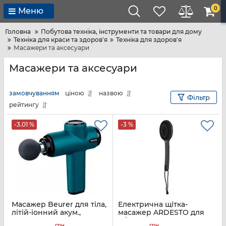
0
Меню
Головна
Побутова техніка, інструменти та товари для дому
Техніка для краси та здоров'я
Техніка для здоров'я
Масажери та аксесуари
Масажери та аксесуари
замовчуванням
ціною
назвою
Фільтр
рейтингу
-3.01 %
-3 %
Масажер Beurer для тіла,
Електрична щітка-
літій-іонний акум.,
масажер ARDESTO для
фасціальний, 4 насадок,
обличчя та тіла,
грн
грн