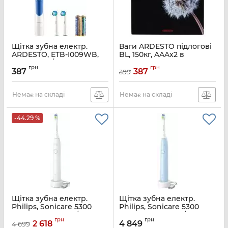
Щітка зубна електр.
Ваги ARDESTO підлогові
ARDESTO, ETB-I009WB,
BL, 150кг, AAAx2 в
4,5т. колив/хв, насадок-3,
комплекті, скло,
грн
грн
IPX4, білий+синій
багатокольорові
387
387
399
Артикул:
ETB-I009WB
Артикул:
SCB-965BL
Немає на складі
Немає на складі
-44.29 %
Щітка зубна електр.
Щітка зубна електр.
Philips, Sonicare 5300
Philips, Sonicare 5300
Series, 62т. колив/хв,
Series, 62т. колив/хв,
грн
грн
насадок-1, білий
насадок-1, блакитний
2 618
4 849
4 699