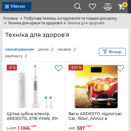
0
Меню
Головна
Побутова техніка, інструменти та товари для дому
Техніка для краси та здоров'я
Техніка для здоров'я
Техніка для здоров'я
замовчуванням
ціною
назвою
Фільтр
рейтингу
-3 %
-3.01 %
Щітка зубна електр.
Ваги ARDESTO підлогові
ARDESTO, ETB-I114W, 10т.
Car, 150кг, AAAx2 в
колив/хв, насадок-3, IPX7,
комплекті, скло,
грн
грн
білий
багатокольорові
1 066
387
1 099
399