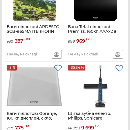
Ваги підлогові ARDESTO
Ваги Tefal підлогові
SCB-965MATTERHORN
Premiss, 160кг, AAAx2 в
макс. вага 150 кг/малюнок
комплекті, скло, чорний
грн
грн
387
969
399
999
Артикул:
SCB-965MATTERHORN
Артикул:
PP1800V0
Немає на складі
Немає на складі
-3 %
-35.34 %
Ваги підлогові Gorenje,
Щітка зубна електр.
180 кг, дисплей, скло,
Philips, Sonicare
білий
DiamondClean 9000
грн
грн
Series, 62т. колив/хв,
775
9 699
799
14 999
Артикул:
OT180LBW