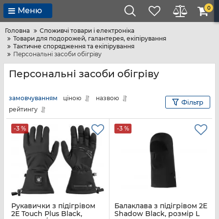
0
Меню
Головна
Споживчі товари і електроніка
Товари для подорожей, галантерея, екіпірування
Тактичне спорядження та екіпірування
Персональні засоби обігріву
Персональні засоби обігріву
замовчуванням
ціною
назвою
Фільтр
рейтингу
-3 %
-3 %
Рукавички з підігрівом
Балаклава з підігрівом 2E
2E Touch Plus Black,
Shadow Black, розмір L