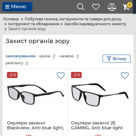
0
Меню
Головна
Побутова техніка, інструменти та товари для дому
Інструмент та обладнання
Засоби індивідуального захисту
Захист органів зору
Захист органів зору
замовчуванням
ціною
назвою
Фільтр
рейтингу
-3 %
-3 %
Окуляри захисні
Окуляри захисні 2E
Blackview, Anti blue light,
GAMING, Anti blue light
чорний
40%, чорний
грн
грн